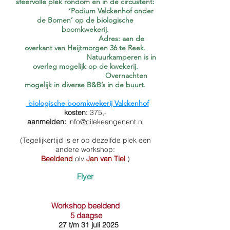
sfeervolle plek rondom en in de circustent:
‘Podium Valckenhof onder
de Bomen’ op de biologische
boomkwekerij.
Adres
: aan de
overkant van Heijtmorgen 36 te Reek.
Natuurkamperen is in
overleg mogelijk op de kwekerij.
Overnachten
mogelijk in diverse B&B’s in de buurt.
biologische boomkwekerij Valckenhof
kosten:
375,-
aanmelden:
info@cilekeangenent.nl
(Tegelijkertijd is er op dezelfde plek een
andere workshop:
Beeldend
olv
Jan van Tiel
)
Flyer
Workshop beeldend
5 daagse
27 t/m 31 juli 2025