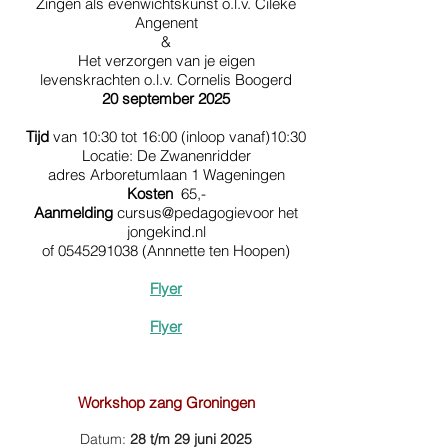
Zingen als evenwichtskunst o.l.v. Cileke
Angenent
&
Het verzorgen van je eigen
levenskrachten o.l.v. Cornelis Boogerd
20 september 2025
Tijd
van 10:30 tot 16:00 (inloop vanaf)10:30
Locatie: De Zwanenridder
adres Arboretumlaan 1 Wageningen
Kosten
65,-
Aanmelding
cursus@pedagogievoor het
jongekind.nl
of
0545291038
(Annnette ten Hoopen)
Flyer
Flyer
Workshop zang Groningen
Datum:
28 t/m 29 juni 2025