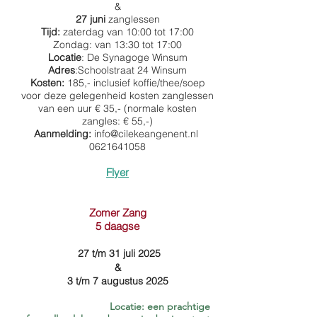
&
27 juni
zanglessen
Tijd:
zaterdag van 10:00 tot 17:00
Zondag: van 13:30 tot 17:00
Locatie
: De Synagoge Winsum
Adres
:Schoolstraat 24 Winsum
Kosten:
185,- inclusief koffie/thee/soep
voor deze gelegenheid kosten zanglessen
van een uur € 35,- (normale kosten
zangles: € 55,-)
Aanmelding:
info@cilekeangenent.nl
0621641058
Flyer
Zomer Zang
5 daagse
27 t/m 31 juli 2025
&
3 t/m 7 augustus 2025
Locatie
: een prachtige