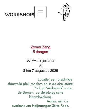
WORKSHOPS
Zomer Zang
5 daagse
27 t/m 31 juli 2026
&
3 t/m 7 augustus 2026
Locatie
: een prachtige
sfeervolle plek rondom en in de circustent:
‘Podium Valckenhof onder
de Bomen’ op de biologische
boomkwekerij.
Adres
: aan de
overkant van Heijtmorgen 36 te Reek.