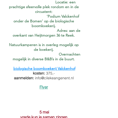
Locatie
: een
prachtige sfeervolle plek rondom en in de
circustent:
‘Podium Valckenhof
onder de Bomen’ op de biologische
boomkwekerij.
Adres:
aan de
overkant van Heijtmorgen 36 te Reek.
Natuurkamperen is in overleg mogelijk op
de kwekerij.
Overnachten
mogelijk in diverse B&B’s in de buurt.
biologische boomkwekerij Valckenhof
kosten:
375,-
aanmelden:
info@cilekeangenent.nl
Flyer
5 mei
vrede kun je samen zingen